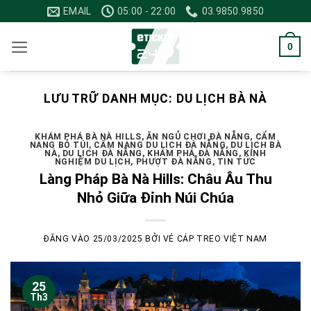
Bỏ
EMAIL
05:00 - 22:00
03.9850.9850
qua
nội
0
dung
LƯU TRỮ DANH MỤC:
DU LỊCH BÀ NÀ
KHÁM PHÁ BÀ NÀ HILLS
,
ĂN NGỦ CHƠI ĐÀ NẴNG
,
CẨM
NANG BỎ TÚI
,
CẨM NANG DU LỊCH ĐÀ NẴNG
,
DU LỊCH BÀ
NÀ
,
DU LỊCH ĐÀ NẴNG
,
KHÁM PHÁ ĐÀ NẴNG
,
KÍNH
NGHIỆM DU LỊCH
,
PHƯỢT ĐÀ NẴNG
,
TIN TỨC
Làng Pháp Bà Nà Hills: Châu Âu Thu
Nhỏ Giữa Đỉnh Núi Chúa
ĐĂNG VÀO
25/03/2025
BỞI
VÉ CÁP TREO VIỆT NAM
25
Th3