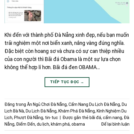
Khi đến với thành phố Đà Nẵng xinh đẹp, nếu bạn muốn
trải nghiệm một nơi biển xanh, nắng vàng đúng nghĩa.
Đặc biệt còn hoang sơ và chưa có sự can thiệp nhiều
của con người thì Bãi đá Obama là một sự lựa chọn
không thể hợp lí hơn. Bãi đá đen OBAMA…
TIẾP TỤC ĐỌC
→
Đăng trong
Ăn Ngủ Chơi Đà Nẵng
,
Cẩm Nang Du Lịch Đà Nẵng
,
Du
Lịch Bà Nà
,
Du Lịch Đà Nẵng
,
Khám Phá Đà Nẵng
,
Kính Nghiệm Du
Lịch
,
Phượt Đà Nẵng
,
tin-tuc
|
Được gắn thẻ
bãi đá
,
cẩm nang
,
Đà
Nẵng
,
Điểm Đến
,
du lịch
,
khám phá
,
obama
Để lại bình luận