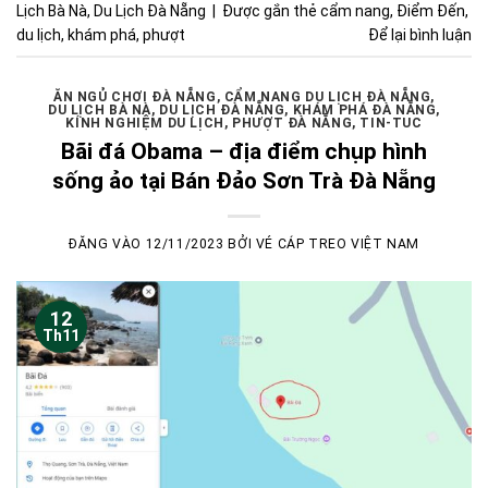
Lịch Bà Nà
,
Du Lịch Đà Nẵng
|
Được gắn thẻ
cẩm nang
,
Điểm Đến
,
du lịch
,
khám phá
,
phượt
Để lại bình luận
ĂN NGỦ CHƠI ĐÀ NẴNG
,
CẨM NANG DU LỊCH ĐÀ NẴNG
,
DU LỊCH BÀ NÀ
,
DU LỊCH ĐÀ NẴNG
,
KHÁM PHÁ ĐÀ NẴNG
,
KÍNH NGHIỆM DU LỊCH
,
PHƯỢT ĐÀ NẴNG
,
TIN-TUC
Bãi đá Obama – địa điểm chụp hình
sống ảo tại Bán Đảo Sơn Trà Đà Nẵng
ĐĂNG VÀO
12/11/2023
BỞI
VÉ CÁP TREO VIỆT NAM
12
Th11