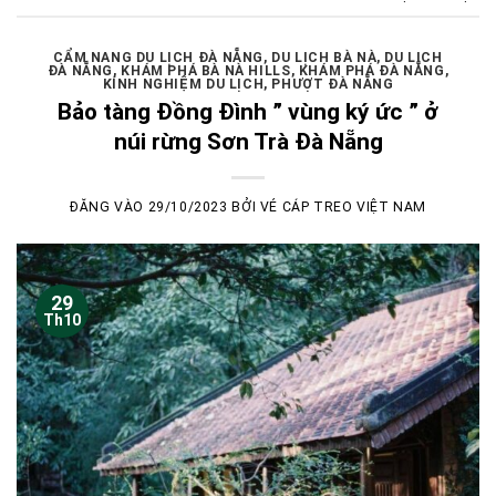
CẨM NANG DU LỊCH ĐÀ NẴNG
,
DU LỊCH BÀ NÀ
,
DU LỊCH
ĐÀ NẴNG
,
KHÁM PHÁ BÀ NÀ HILLS
,
KHÁM PHÁ ĐÀ NẴNG
,
KÍNH NGHIỆM DU LỊCH
,
PHƯỢT ĐÀ NẴNG
Bảo tàng Đồng Đình ” vùng ký ức ” ở
núi rừng Sơn Trà Đà Nẵng
ĐĂNG VÀO
29/10/2023
BỞI
VÉ CÁP TREO VIỆT NAM
29
Th10