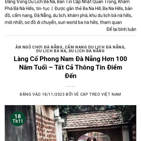
Đăng trong
Du Lịch Bà Nà
,
Bản Tin Cập Nhật Quan Trọng
,
Khám
Phá Bà Nà Hills
,
tin-tuc
|
Được gắn thẻ
Ba Na Hill
,
Ba Na Hills
,
bản
đồ
,
cẩm nang
,
Đà Nẵng
,
du lịch
,
khám phá
,
khu du lịch bà nà hills
,
mới nhất
,
sơ đồ di chuyển
,
sun world ba na hills
,
tham quan
Để lại bình luận
ĂN NGỦ CHƠI ĐÀ NẴNG
,
CẨM NANG DU LỊCH ĐÀ NẴNG
,
DU LỊCH BÀ NÀ
,
DU LỊCH ĐÀ NẴNG
Làng Cổ Phong Nam Đà Nẵng Hơn 100
Năm Tuổi – Tất Cả Thông Tin Điểm
Đến
ĐĂNG VÀO
18/11/2023
BỞI
VÉ CÁP TREO VIỆT NAM
18
Th11