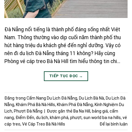
Đà Nẵng nổi tiếng là thành phố đáng sống nhất Việt
Nam. Thông thường vào dịp cuối năm thành phố thu
hút hàng triệu du khách ghé đến nghỉ dưỡng. Vậy có
nên đi du lịch Đà Nẵng tháng 11 không? Hãy cùng
Phòng vé cáp treo Bà Nà Hill tìm hiểu thông tin chi…
TIẾP TỤC ĐỌC
→
Đăng trong
Cẩm Nang Du Lịch Đà Nẵng
,
Du Lịch Bà Nà
,
Du Lịch Đà
Nẵng
,
Khám Phá Bà Nà Hills
,
Khám Phá Đà Nẵng
,
Kính Nghiệm Du
Lịch
,
Phượt Đà Nẵng
|
Được gắn thẻ
Ba Na Hill
,
bảng giá
,
cẩm
nang
,
Điểm Đến
,
du lịch
,
khám phá
,
phượt
,
sun world ba na hills
,
vé
cáp treo
,
Vé Cáp Treo Bà Nà Hills
Để lại bình luận