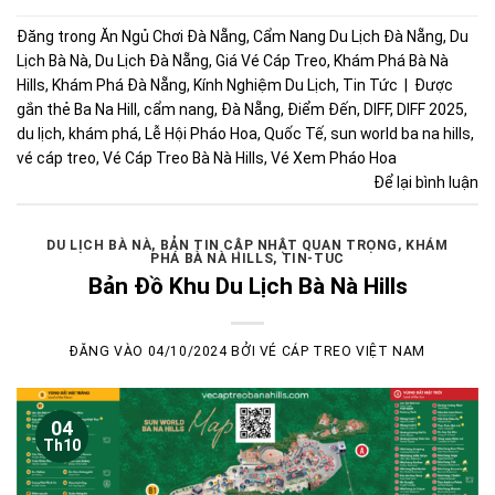
Đăng trong
Ăn Ngủ Chơi Đà Nẵng
,
Cẩm Nang Du Lịch Đà Nẵng
,
Du
Lịch Bà Nà
,
Du Lịch Đà Nẵng
,
Giá Vé Cáp Treo
,
Khám Phá Bà Nà
Hills
,
Khám Phá Đà Nẵng
,
Kính Nghiệm Du Lịch
,
Tin Tức
|
Được
gắn thẻ
Ba Na Hill
,
cẩm nang
,
Đà Nẵng
,
Điểm Đến
,
DIFF
,
DIFF 2025
,
du lịch
,
khám phá
,
Lễ Hội Pháo Hoa
,
Quốc Tế
,
sun world ba na hills
,
vé cáp treo
,
Vé Cáp Treo Bà Nà Hills
,
Vé Xem Pháo Hoa
Để lại bình luận
DU LỊCH BÀ NÀ
,
BẢN TIN CẬP NHẬT QUAN TRỌNG
,
KHÁM
PHÁ BÀ NÀ HILLS
,
TIN-TUC
Bản Đồ Khu Du Lịch Bà Nà Hills
ĐĂNG VÀO
04/10/2024
BỞI
VÉ CÁP TREO VIỆT NAM
04
Th10