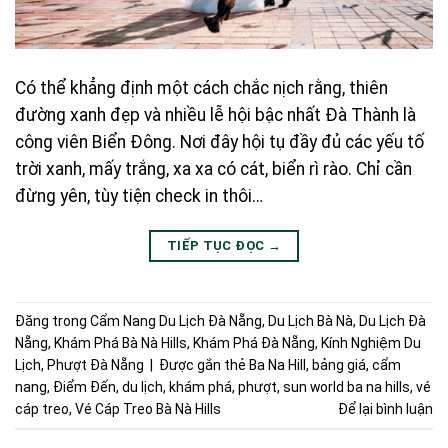
Có thể khẳng định một cách chắc nịch rằng, thiên
đường xanh đẹp và nhiều lễ hội bậc nhất Đà Thành là
công viên Biển Đông. Nơi đây hội tụ đầy đủ các yếu tố
trời xanh, mấy trắng, xa xa có cát, biển rì rào. Chỉ cần
đừng yên, tùy tiện check in thôi…
TIẾP TỤC ĐỌC
→
Đăng trong
Cẩm Nang Du Lịch Đà Nẵng
,
Du Lịch Bà Nà
,
Du Lịch Đà
Nẵng
,
Khám Phá Bà Nà Hills
,
Khám Phá Đà Nẵng
,
Kính Nghiệm Du
Lịch
,
Phượt Đà Nẵng
|
Được gắn thẻ
Ba Na Hill
,
bảng giá
,
cẩm
nang
,
Điểm Đến
,
du lịch
,
khám phá
,
phượt
,
sun world ba na hills
,
vé
cáp treo
,
Vé Cáp Treo Bà Nà Hills
Để lại bình luận