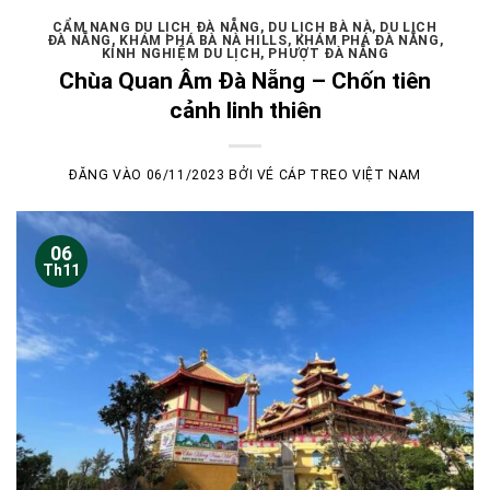
CẨM NANG DU LỊCH ĐÀ NẴNG
,
DU LỊCH BÀ NÀ
,
DU LỊCH
ĐÀ NẴNG
,
KHÁM PHÁ BÀ NÀ HILLS
,
KHÁM PHÁ ĐÀ NẴNG
,
KÍNH NGHIỆM DU LỊCH
,
PHƯỢT ĐÀ NẴNG
Chùa Quan Âm Đà Nẵng – Chốn tiên
cảnh linh thiên
ĐĂNG VÀO
06/11/2023
BỞI
VÉ CÁP TREO VIỆT NAM
06
Th11