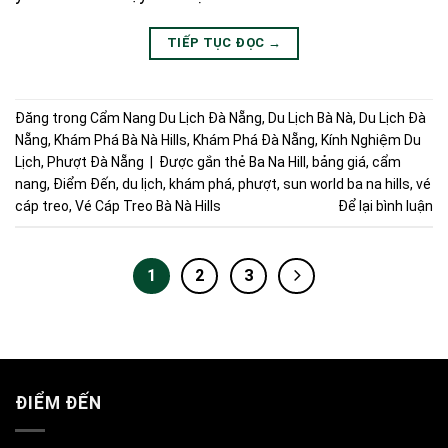
TIẾP TỤC ĐỌC
→
Đăng trong
Cẩm Nang Du Lịch Đà Nẵng
,
Du Lịch Bà Nà
,
Du Lịch Đà
Nẵng
,
Khám Phá Bà Nà Hills
,
Khám Phá Đà Nẵng
,
Kính Nghiệm Du
Lịch
,
Phượt Đà Nẵng
|
Được gắn thẻ
Ba Na Hill
,
bảng giá
,
cẩm
nang
,
Điểm Đến
,
du lịch
,
khám phá
,
phượt
,
sun world ba na hills
,
vé
cáp treo
,
Vé Cáp Treo Bà Nà Hills
Để lại bình luận
1
2
3
ĐIỂM ĐẾN