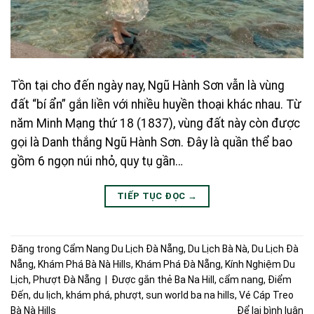
Tồn tại cho đến ngày nay, Ngũ Hành Sơn vẫn là vùng
đất “bí ẩn” gắn liền với nhiều huyền thoại khác nhau. Từ
năm Minh Mạng thứ 18 (1837), vùng đất này còn được
gọi là Danh thắng Ngũ Hành Sơn. Đây là quần thể bao
gồm 6 ngọn núi nhỏ, quy tụ gần…
TIẾP TỤC ĐỌC
→
Đăng trong
Cẩm Nang Du Lịch Đà Nẵng
,
Du Lịch Bà Nà
,
Du Lịch Đà
Nẵng
,
Khám Phá Bà Nà Hills
,
Khám Phá Đà Nẵng
,
Kính Nghiệm Du
Lịch
,
Phượt Đà Nẵng
|
Được gắn thẻ
Ba Na Hill
,
cẩm nang
,
Điểm
Đến
,
du lịch
,
khám phá
,
phượt
,
sun world ba na hills
,
Vé Cáp Treo
Bà Nà Hills
Để lại bình luận