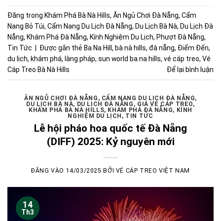
Đăng trong
Khám Phá Bà Nà Hills
,
Ăn Ngủ Chơi Đà Nẵng
,
Cẩm
Nang Bỏ Túi
,
Cẩm Nang Du Lịch Đà Nẵng
,
Du Lịch Bà Nà
,
Du Lịch Đà
Nẵng
,
Khám Phá Đà Nẵng
,
Kính Nghiệm Du Lịch
,
Phượt Đà Nẵng
,
Tin Tức
|
Được gắn thẻ
Ba Na Hill
,
bà nà hills
,
đà nẵng
,
Điểm Đến
,
du lịch
,
khám phá
,
làng pháp
,
sun world ba na hills
,
vé cáp treo
,
Vé
Cáp Treo Bà Nà Hills
Để lại bình luận
ĂN NGỦ CHƠI ĐÀ NẴNG
,
CẨM NANG DU LỊCH ĐÀ NẴNG
,
DU LỊCH BÀ NÀ
,
DU LỊCH ĐÀ NẴNG
,
GIÁ VÉ CÁP TREO
,
KHÁM PHÁ BÀ NÀ HILLS
,
KHÁM PHÁ ĐÀ NẴNG
,
KÍNH
NGHIỆM DU LỊCH
,
TIN TỨC
Lễ hội pháo hoa quốc tế Đà Nẵng
(DIFF) 2025: Kỷ nguyên mới
ĐĂNG VÀO
14/03/2025
BỞI
VÉ CÁP TREO VIỆT NAM
14
Th3