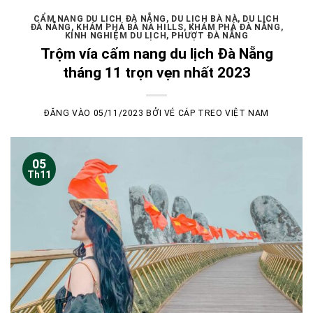
CẨM NANG DU LỊCH ĐÀ NẴNG
,
DU LỊCH BÀ NÀ
,
DU LỊCH
ĐÀ NẴNG
,
KHÁM PHÁ BÀ NÀ HILLS
,
KHÁM PHÁ ĐÀ NẴNG
,
KÍNH NGHIỆM DU LỊCH
,
PHƯỢT ĐÀ NẴNG
Trộm vía cẩm nang du lịch Đà Nẵng
tháng 11 trọn vẹn nhất 2023
ĐĂNG VÀO
05/11/2023
BỞI
VÉ CÁP TREO VIỆT NAM
05
Th11