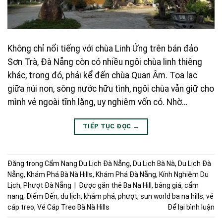
Không chỉ nổi tiếng với chùa Linh Ứng trên bán đảo
Sơn Trà, Đà Nẵng còn có nhiều ngôi chùa linh thiêng
khác, trong đó, phải kể đến chùa Quan Âm. Tọa lạc
giữa núi non, sông nước hữu tình, ngôi chùa vẫn giữ cho
mình vẻ ngoài tĩnh lặng, uy nghiêm vốn có. Nhờ…
TIẾP TỤC ĐỌC
→
Đăng trong
Cẩm Nang Du Lịch Đà Nẵng
,
Du Lịch Bà Nà
,
Du Lịch Đà
Nẵng
,
Khám Phá Bà Nà Hills
,
Khám Phá Đà Nẵng
,
Kính Nghiệm Du
Lịch
,
Phượt Đà Nẵng
|
Được gắn thẻ
Ba Na Hill
,
bảng giá
,
cẩm
nang
,
Điểm Đến
,
du lịch
,
khám phá
,
phượt
,
sun world ba na hills
,
vé
cáp treo
,
Vé Cáp Treo Bà Nà Hills
Để lại bình luận