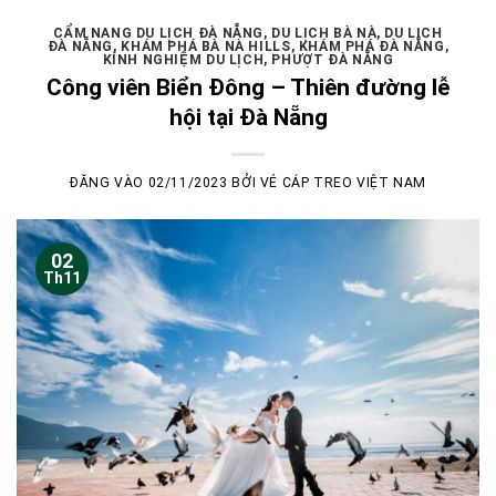
CẨM NANG DU LỊCH ĐÀ NẴNG
,
DU LỊCH BÀ NÀ
,
DU LỊCH
ĐÀ NẴNG
,
KHÁM PHÁ BÀ NÀ HILLS
,
KHÁM PHÁ ĐÀ NẴNG
,
KÍNH NGHIỆM DU LỊCH
,
PHƯỢT ĐÀ NẴNG
Công viên Biển Đông – Thiên đường lễ
hội tại Đà Nẵng
ĐĂNG VÀO
02/11/2023
BỞI
VÉ CÁP TREO VIỆT NAM
02
Th11