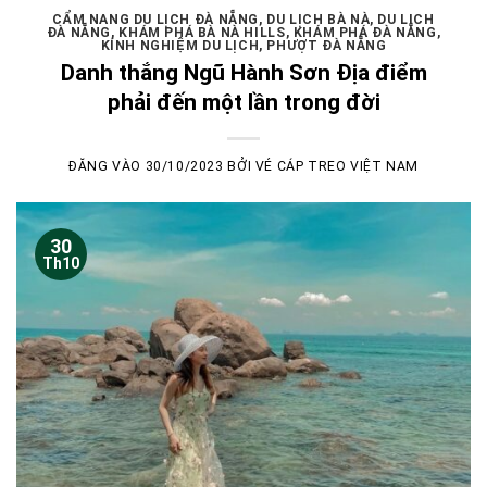
CẨM NANG DU LỊCH ĐÀ NẴNG
,
DU LỊCH BÀ NÀ
,
DU LỊCH
ĐÀ NẴNG
,
KHÁM PHÁ BÀ NÀ HILLS
,
KHÁM PHÁ ĐÀ NẴNG
,
KÍNH NGHIỆM DU LỊCH
,
PHƯỢT ĐÀ NẴNG
Danh thắng Ngũ Hành Sơn Địa điểm
phải đến một lần trong đời
ĐĂNG VÀO
30/10/2023
BỞI
VÉ CÁP TREO VIỆT NAM
30
Th10