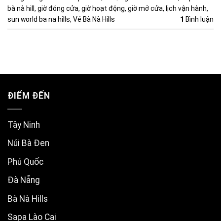
bà nà hill
,
giờ đóng cửa
,
giờ hoạt động
,
giờ mở cửa
,
lịch vận hành
,
sun world ba na hills
,
Vé Bà Nà Hills
1
Bình luận
ĐIỂM ĐẾN
Tây Ninh
Núi Bà Đen
Phú Quốc
Đà Nẵng
Bà Nà Hills
Sapa Lào Cai