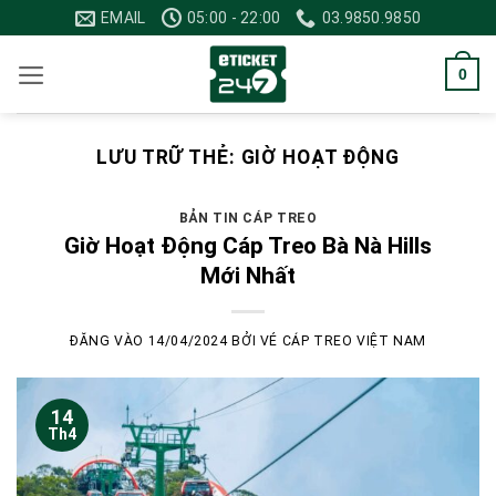
Bỏ
EMAIL
05:00 - 22:00
03.9850.9850
qua
nội
0
dung
LƯU TRỮ THẺ:
GIỜ HOẠT ĐỘNG
BẢN TIN CÁP TREO
Giờ Hoạt Động Cáp Treo Bà Nà Hills
Mới Nhất
ĐĂNG VÀO
14/04/2024
BỞI
VÉ CÁP TREO VIỆT NAM
14
Th4