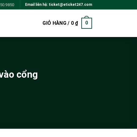
850.9850
Email liên hệ: ticket@eticket247.com
GIỎ HÀNG /
0
₫
0
 vào cổng