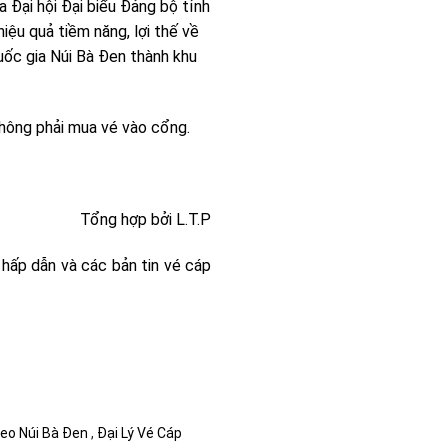
 Đại hội Đại biểu Đảng bộ tỉnh
iệu quả tiềm năng, lợi thế về
quốc gia Núi Bà Đen thành khu
không phải mua vé vào cổng.
Tổng hợp bởi L.T.P
hấp dẫn và các bản tin vé cáp
reo Núi Bà Đen
,
Đại Lý Vé Cáp