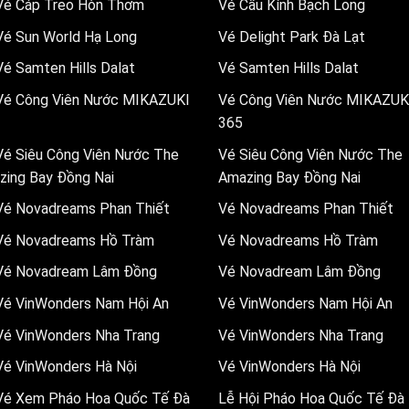
 Vé Cáp Treo Hòn Thơm
Vé Cầu Kính Bạch Long
Vé Sun World Hạ Long
Vé Delight Park Đà Lạt
Vé Samten Hills Dalat
Vé Samten Hills Dalat
 Vé Công Viên Nước MIKAZUKI
Vé Công Viên Nước MIKAZUK
365
Vé Siêu Công Viên Nước The
Vé Siêu Công Viên Nước The
zing Bay Đồng Nai
Amazing Bay Đồng Nai
Vé Novadreams Phan Thiết
Vé Novadreams Phan Thiết
 Vé Novadreams Hồ Tràm
Vé Novadreams Hồ Tràm
 Vé Novadream Lâm Đồng
Vé Novadream Lâm Đồng
Vé VinWonders Nam Hội An
Vé VinWonders Nam Hội An
Vé VinWonders Nha Trang
Vé VinWonders Nha Trang
Vé VinWonders Hà Nội
Vé VinWonders Hà Nội
 Vé Xem Pháo Hoa Quốc Tế Đà
Lễ Hội Pháo Hoa Quốc Tế Đà