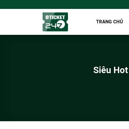
Bỏ
qua
nội
TRANG CHỦ
dung
Siêu Hot