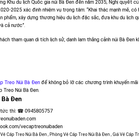
g Khu du lịch Quốc gia núi Bà Đen đến năm 2035; Nghị quyết của
2020-2025 xác đinh nhiệm vụ trọng tâm: “Khai thác mạnh mẽ, có h
sản phẩm, xây dựng thương hiệu du lịch đặc sắc, đưa khu du lịch 
và cả nước”.
hách tham quan di tích lịch sử, danh lam thắng cảnh núi Bà Đen 
p Treo Núi Bà Đen
để không bỏ lỡ các chương trình khuyến mãi 
p Treo Núi Bà Đen
.
 Bà Đen
y tức thì: ☎ 0945805757
reonuibaden.com
book.com/vecaptreonuibaden
Vé Cáp Treo Núi Bà Đen
,
Phòng Vé Cáp Treo Núi Bà Đen
,
Giá Vé Cáp T