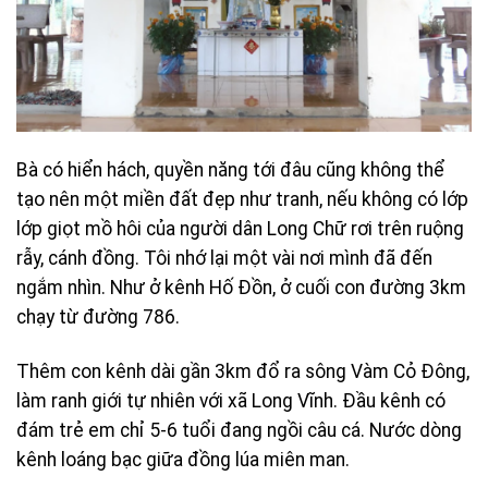
Bà có hiển hách, quyền năng tới đâu cũng không thể
tạo nên một miền đất đẹp như tranh, nếu không có lớp
lớp giọt mồ hôi của người dân Long Chữ rơi trên ruộng
rẫy, cánh đồng. Tôi nhớ lại một vài nơi mình đã đến
ngắm nhìn. Như ở kênh Hố Ðồn, ở cuối con đường 3km
chạy từ đường 786.
Thêm con kênh dài gần 3km đổ ra sông Vàm Cỏ Ðông,
làm ranh giới tự nhiên với xã Long Vĩnh. Ðầu kênh có
đám trẻ em chỉ 5-6 tuổi đang ngồi câu cá. Nước dòng
kênh loáng bạc giữa đồng lúa miên man.