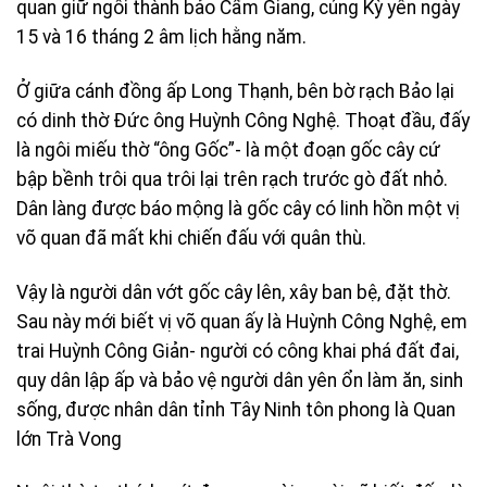
quan giữ ngôi thành bảo Cẩm Giang, cúng Kỳ yên ngày
15 và 16 tháng 2 âm lịch hằng năm.
Ở giữa cánh đồng ấp Long Thạnh, bên bờ rạch Bảo lại
có dinh thờ Ðức ông Huỳnh Công Nghệ. Thoạt đầu, đấy
là ngôi miếu thờ “ông Gốc”- là một đoạn gốc cây cứ
bập bềnh trôi qua trôi lại trên rạch trước gò đất nhỏ.
Dân làng được báo mộng là gốc cây có linh hồn một vị
võ quan đã mất khi chiến đấu với quân thù.
Vậy là người dân vớt gốc cây lên, xây ban bệ, đặt thờ.
Sau này mới biết vị võ quan ấy là Huỳnh Công Nghệ, em
trai Huỳnh Công Giản- người có công khai phá đất đai,
quy dân lập ấp và bảo vệ người dân yên ổn làm ăn, sinh
sống, được nhân dân tỉnh Tây Ninh tôn phong là Quan
lớn Trà Vong