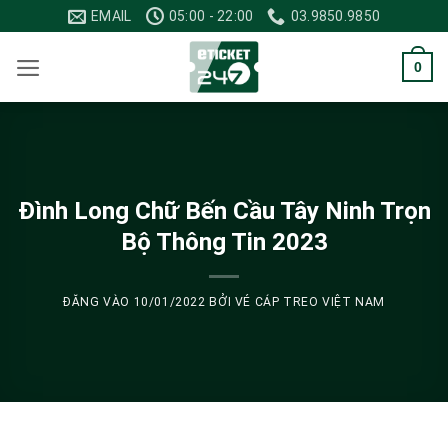
Bỏ
EMAIL
05:00 - 22:00
03.9850.9850
qua
nội
0
dung
Đình Long Chữ Bến Cầu Tây Ninh Trọn
Bộ Thông Tin 2023
ĐĂNG VÀO
10/01/2022
BỞI
VÉ CÁP TREO VIỆT NAM