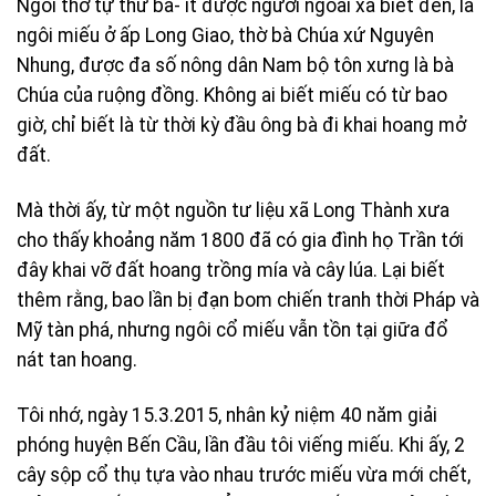
Ngôi thờ tự thứ ba- ít được người ngoài xã biết đến, là
ngôi miếu ở ấp Long Giao, thờ bà Chúa xứ Nguyên
Nhung, được đa số nông dân Nam bộ tôn xưng là bà
Chúa của ruộng đồng. Không ai biết miếu có từ bao
giờ, chỉ biết là từ thời kỳ đầu ông bà đi khai hoang mở
đất.
Mà thời ấy, từ một nguồn tư liệu xã Long Thành xưa
cho thấy khoảng năm 1800 đã có gia đình họ Trần tới
đây khai vỡ đất hoang trồng mía và cây lúa. Lại biết
thêm rằng, bao lần bị đạn bom chiến tranh thời Pháp và
Mỹ tàn phá, nhưng ngôi cổ miếu vẫn tồn tại giữa đổ
nát tan hoang.
Tôi nhớ, ngày 15.3.2015, nhân kỷ niệm 40 năm giải
phóng huyện Bến Cầu, lần đầu tôi viếng miếu. Khi ấy, 2
cây sộp cổ thụ tựa vào nhau trước miếu vừa mới chết,