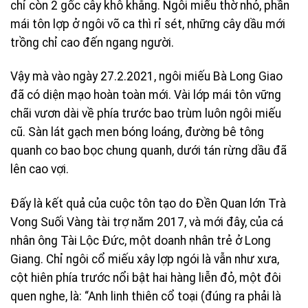
chỉ còn 2 gốc cây khô khẳng. Ngôi miếu thờ nhỏ, phần
mái tôn lợp ở ngôi võ ca thì rỉ sét, những cây dầu mới
trồng chỉ cao đến ngang người.
Vậy mà vào ngày 27.2.2021, ngôi miếu Bà Long Giao
đã có diện mạo hoàn toàn mới. Vài lớp mái tôn vững
chãi vươn dài về phía trước bao trùm luôn ngôi miếu
cũ. Sàn lát gạch men bóng loáng, đường bê tông
quanh co bao bọc chung quanh, dưới tán rừng dầu đã
lên cao vợi.
Ðấy là kết quả của cuộc tôn tạo do Ðền Quan lớn Trà
Vong Suối Vàng tài trợ năm 2017, và mới đây, của cá
nhân ông Tài Lộc Ðức, một doanh nhân trẻ ở Long
Giang. Chỉ ngôi cổ miếu xây lợp ngói là vẫn như xưa,
cột hiên phía trước nổi bật hai hàng liễn đỏ, một đôi
quen nghe, là: “Anh linh thiên cổ toại (đúng ra phải là