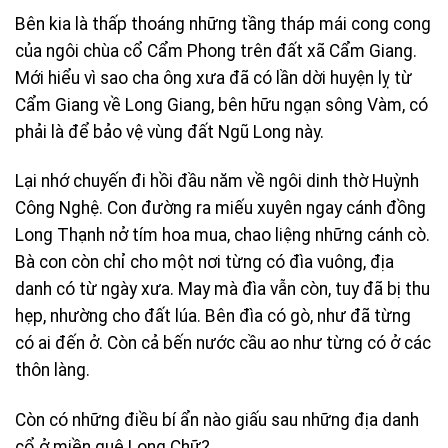
Bên kia là thấp thoáng những tầng tháp mái cong cong
của ngôi chùa cổ Cẩm Phong trên đất xã Cẩm Giang.
Mới hiểu vì sao cha ông xưa đã có lần dời huyện lỵ từ
Cẩm Giang về Long Giang, bên hữu ngạn sông Vàm, có
phải là để bảo vệ vùng đất Ngũ Long này.
Lại nhớ chuyến đi hồi đầu năm về ngôi dinh thờ Huỳnh
Công Nghệ. Con đường ra miếu xuyên ngay cánh đồng
Long Thạnh nở tím hoa mua, chao liệng những cánh cò.
Bà con còn chỉ cho một nơi từng có đìa vuông, địa
danh có từ ngày xưa. May mà đìa vẫn còn, tuy đã bị thu
hẹp, nhường cho đất lúa. Bên đìa có gò, như đã từng
có ai đến ở. Còn cả bến nước cầu ao như từng có ở các
thôn làng.
Còn có những điều bí ẩn nào giấu sau những địa danh
cổ ở miền quê Long Chữ?