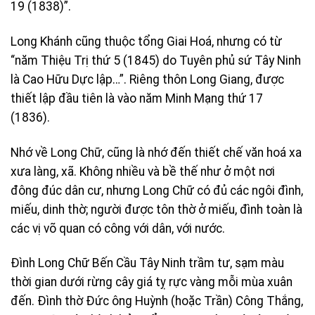
19 (1838)”.
Long Khánh cũng thuộc tổng Giai Hoá, nhưng có từ
“năm Thiệu Trị thứ 5 (1845) do Tuyên phủ sứ Tây Ninh
là Cao Hữu Dực lập…”. Riêng thôn Long Giang, được
thiết lập đầu tiên là vào năm Minh Mạng thứ 17
(1836).
Nhớ về Long Chữ, cũng là nhớ đến thiết chế văn hoá xa
xưa làng, xã. Không nhiều và bề thế như ở một nơi
đông đúc dân cư, nhưng Long Chữ có đủ các ngôi đình,
miếu, dinh thờ; người được tôn thờ ở miếu, đình toàn là
các vị võ quan có công với dân, với nước.
Ðình Long Chữ Bến Cầu Tây Ninh trầm tư, sạm màu
thời gian dưới rừng cây giá tỵ rực vàng mỗi mùa xuân
đến. Ðình thờ Ðức ông Huỳnh (hoặc Trần) Công Thắng,