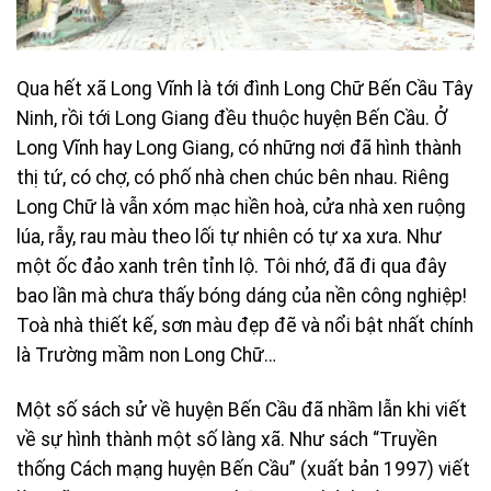
Qua hết xã Long Vĩnh là tới đình Long Chữ Bến Cầu Tây
Ninh, rồi tới Long Giang đều thuộc huyện Bến Cầu. Ở
Long Vĩnh hay Long Giang, có những nơi đã hình thành
thị tứ, có chợ, có phố nhà chen chúc bên nhau. Riêng
Long Chữ là vẫn xóm mạc hiền hoà, cửa nhà xen ruộng
lúa, rẫy, rau màu theo lối tự nhiên có tự xa xưa. Như
một ốc đảo xanh trên tỉnh lộ. Tôi nhớ, đã đi qua đây
bao lần mà chưa thấy bóng dáng của nền công nghiệp!
Toà nhà thiết kế, sơn màu đẹp đẽ và nổi bật nhất chính
là Trường mầm non Long Chữ…
Một số sách sử về huyện Bến Cầu đã nhầm lẫn khi viết
về sự hình thành một số làng xã. Như sách “Truyền
thống Cách mạng huyện Bến Cầu” (xuất bản 1997) viết