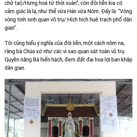
chữ tại)/Hưng hoá tứ thời xuân”; còn đôi liễn kia có
cảm giác là lạ, như thể vừa Hán vừa Nôm. Ðấy là: “Vòng
vòng tinh sinh quan võ trụ/ Hích hích huê trạch phổ dân
gian”.
Tôi cũng hiểu ý nghĩa của đôi liễn, một cách nôm na,
rằng bà Chúa xứ như các vì sao quan sát toàn vũ trụ.
Quyền năng Bà hiển hách, đem đất đai hoa lợi ban khắp
dân gian.