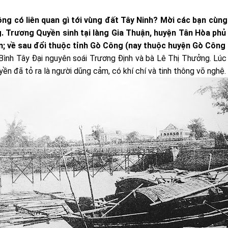
ông có liên quan gì tới vùng đất Tây Ninh? Mời các bạn cùn
ng. Trương Quyền sinh tại làng Gia Thuận, huyện Tân Hòa ph
n; về sau đổi thuộc tỉnh Gò Công (nay thuộc huyện Gò Công 
Bình Tây Đại nguyên soái Trương Định và bà Lê Thị Thưởng. Lúc
yền đã tỏ ra là người dũng cảm, có khí chí và tinh thông võ nghệ.