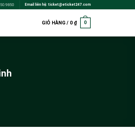
850.9850
Email liên hệ: ticket@eticket247.com
GIỎ HÀNG /
0
₫
0
inh