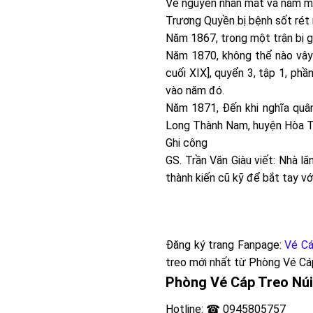
Về nguyên nhân mất và năm mấ
Trương Quyền bị bệnh sốt rét 
Năm 1867, trong một trận bị g
Năm 1870, không thể nào vây
cuối XIX], quyển 3, tập 1, phần
vào năm đó.
Năm 1871, Đến khi nghĩa quân
Long Thành Nam, huyện Hòa Thà
Ghi công
GS. Trần Văn Giàu viết: Nhà l
thành kiến cũ kỹ để bắt tay vớ
Đăng ký trang Fanpage:
Vé Cá
treo mới nhất từ
Phòng Vé Cá
Phòng Vé Cáp Treo Núi
Hotline: ☎ 0945805757