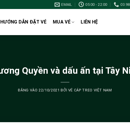
EMAIL
05:00 - 22:00
03.9
HƯỚNG DẪN ĐẶT VÉ
MUA VÉ
LIÊN HỆ
ương Quyền và dấu ấn tại Tây N
ĐĂNG VÀO
22/10/2021
BỞI
VÉ CÁP TREO VIỆT NAM