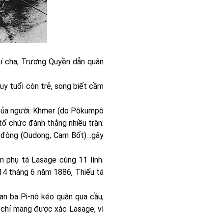
hí cha, Trương Quyền dẫn quân
uy tuổi còn trẻ, song biết cầm
g của người: Khmer (do Pôkumpô
tổ chức đánh thắng nhiều trận:
, Uđông (Oudong, Cam Bốt)…gây
n phụ tá Lasage cùng 11 lính.
 14 tháng 6 năm 1886, Thiếu tá
uan ba Pi-nô kéo quân qua cầu,
, chỉ mang được xác Lasage, vì