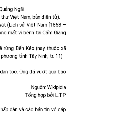
 Quảng Ngãi.
 thư Việt Nam, bản điện tử).
át (Lịch sử Việt Nam [1858 –
hi ông mất vì bệnh tại Cẩm Giang
về rừng Bến Kéo (nay thuộc xã
phương tỉnh Tây Ninh, tr. 11)
i dân tộc. Ông đã vượt qua bao
Nguồn: Wikipidia
Tổng hợp bởi L.T.P
hấp dẫn và các bản tin vé cáp