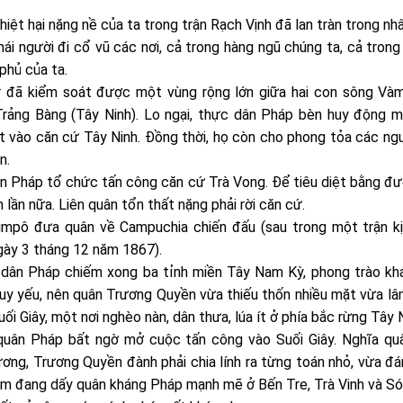
 thiệt hại nặng nề của ta trong trận Rạch Vịnh đã lan tràn trong 
phái người đi cổ vũ các nơi, cả trong hàng ngũ chúng ta, cả tron
phủ của ta.
er đã kiểm soát được một vùng rộng lớn giữa hai con sông V
rảng Bàng (Tây Ninh). Lo ngại, thực dân Pháp bèn huy động mộ
 vào căn cứ Tây Ninh. Đồng thời, họ còn cho phong tỏa các ngu
n.
n Pháp tổ chức tấn công căn cứ Trà Vong. Để tiêu diệt bằng đư
 lần nữa. Liên quân tổn thất nặng phải rời căn cứ.
pô đưa quân về Campuchia chiến đấu (sau trong một trận kịch
ngày 3 tháng 12 năm 1867).
dân Pháp chiếm xong ba tỉnh miền Tây Nam Kỳ, phong trào khán
y yếu, nên quân Trương Quyền vừa thiếu thốn nhiều mặt vừa lâm
ối Giây, một nơi nghèo nàn, dân thưa, lúa ít ở phía bắc rừng Tây N
uân Pháp bất ngờ mở cuộc tấn công vào Suối Giây. Nghĩa quâ
ơng, Trương Quyền đành phải chia lính ra từng toán nhỏ, vừa đánh
êm đang dấy quân kháng Pháp mạnh mẽ ở Bến Tre, Trà Vinh và S