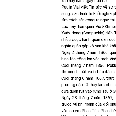
xác này nằm ngay đầu cầu.
Paulin Vial viết:Tin tức về sự
súng; các lãnh tụ khởi nghĩa 
tìm cách tấn công ta ngay tại 
Lúc này, liên quân Việt-Khm
Xvây-riêng (Campuchia) đến T
nhiều cuộc hành quân càn quét
nghĩa quân gặp vô vàn khó khă
Ngày 2 tháng 7 năm 1866, quâ
binh tấn công lớn vào rạch Vịnh
Cuối tháng 7 năm 1866, Pôkum
thương, bị bắt và bị bêu đầu 
Cuối tháng 6 năm 1867, thực 
phương dập tắt hay làm cho su
đưa quân rút vào rừng sâu ở Su
Ngày 28 tháng 7 năm 1867, q
trước vũ khí mạnh của đối phư
với anh em Phan Tôn, Phan Li