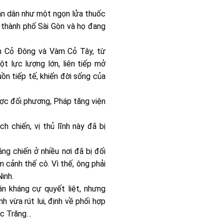
nhân dân như một ngọn lửa thuốc
g thành phố Sài Gòn và họ đang
àm Cỏ Đông và Vàm Cỏ Tây, từ
t lực lượng lớn, liên tiếp mở
ồn tiếp tế, khiến đời sống của
ợc đối phương, Pháp tăng viện
 chiến, vị thủ lĩnh này đã bị
g chiến ở nhiều nơi đã bị đối
 cảnh thế cô. Vì thế, ông phải
inh.
n kháng cự quyết liệt, nhưng
 vừa rút lui, định về phối hợp
óc Trăng…