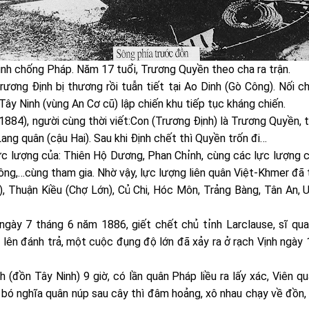
nh chống Pháp. Năm 17 tuổi, Trương Quyền theo cha ra trận.
ương Định bị thương rồi tuẫn tiết tại Ao Dinh (Gò Công). Nối c
y Ninh (vùng An Cơ cũ) lập chiến khu tiếp tục kháng chiến.
84), người cùng thời viết:Con (Trương Định) là Trương Quyền, t
ang quân (cậu Hai). Sau khi Định chết thì Quyền trốn đi…
 lực lượng của: Thiên Hộ Dương, Phan Chỉnh, cùng các lực lượn
ông,…cùng tham gia. Nhờ vậy, lực lượng liên quân Việt-Khmer đã 
h), Thuận Kiều (Chợ Lớn), Củ Chi, Hóc Môn, Trảng Bàng, Tân An
 ngày 7 tháng 6 năm 1886, giết chết chủ tỉnh Larclause, sĩ qua
 lên đánh trả, một cuộc đụng độ lớn đã xảy ra ở rạch Vịnh ngày
h (đồn Tây Ninh) 9 giờ, có lần quân Pháp liều ra lấy xác, Viên q
 bó nghĩa quân núp sau cây thì đâm hoảng, xô nhau chạy về đồn