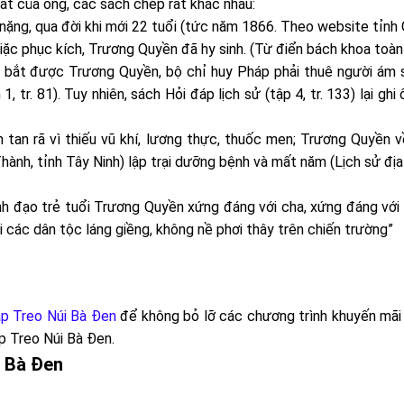
t của ông, các sách chép rất khác nhau:
nặng, qua đời khi mới 22 tuổi (tức năm 1866. Theo website tỉnh
iặc phục kích, Trương Quyền đã hy sinh. (Từ điển bách khoa toàn
 bắt được Trương Quyền, bộ chỉ huy Pháp phải thuê người ám s
 1, tr. 81). Tuy nhiên, sách Hỏi đáp lịch sử (tập 4, tr. 133) lại g
 tan rã vì thiếu vũ khí, lương thực, thuốc men; Trương Quyền 
nh, tỉnh Tây Ninh) lập trại dưỡng bệnh và mất năm (Lịch sử địa 
ãnh đạo trẻ tuổi Trương Quyền xứng đáng với cha, xứng đáng vớ
i các dân tộc láng giềng, không nề phơi thây trên chiến trường”
p Treo Núi Bà Đen
để không bỏ lỡ các chương trình khuyến mãi 
p Treo Núi Bà Đen
.
 Bà Đen